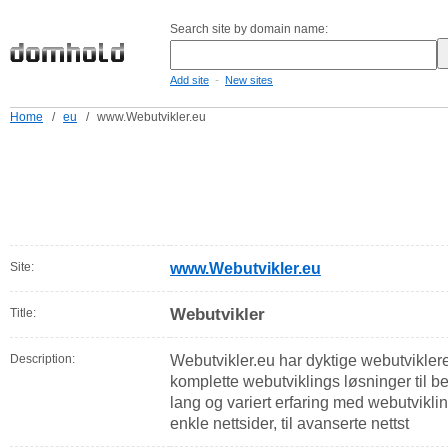
Search site by domain name:
-
Add site
New sites
Home
/
eu
/
www.Webutvikler.eu
Site:
www.Webutvikler.eu
Webutvikler
Title:
Description:
Webutvikler.eu har dyktige webutvikle
komplette webutviklings løsninger til be
lang og variert erfaring med webutviklin
enkle nettsider, til avanserte nettst