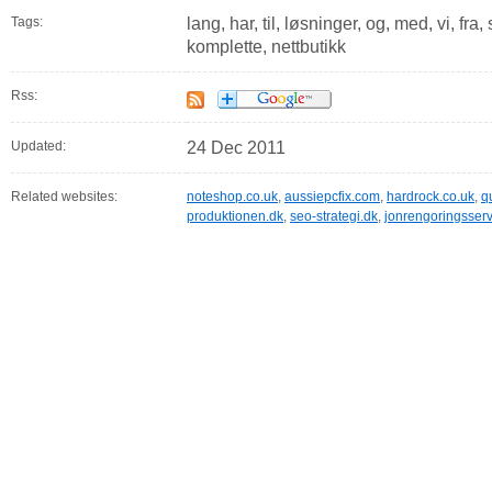
Tags:
lang, har, til, løsninger, og, med, vi, f
komplette, nettbutikk
Rss:
Updated:
24 Dec 2011
Related websites:
noteshop.co.uk
,
aussiepcfix.com
,
hardrock.co.uk
,
q
produktionen.dk
,
seo-strategi.dk
,
jonrengoringsserv