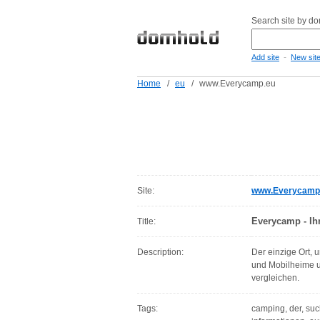
Search site by d
-
Add site
New sit
Home
/
eu
/
www.Everycamp.eu
Site:
www.Everycamp
Everycamp - Ih
Title:
Description:
Der einzige Ort,
und Mobilheime u
vergleichen.
Tags:
camping, der, such