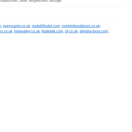
ropäischen, zelte, vergleichen, einzige
m
,
everycamp.co.uk
,
route66hotel.com
,
completeoutdoors.co.uk
,
rs.co.uk
,
helevalley.co.uk
,
tradetalk.com
,
cfj.co.uk
,
allindia-tours.com
,