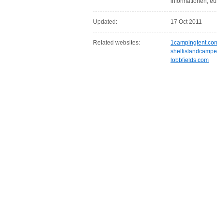
informationen, eu
Updated:
17 Oct 2011
Related websites:
1campingtent.co
shellislandcampe
lobbfields.com