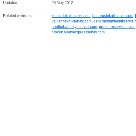
Updated:
05 May 2012
Related websites:
kombi-teknik-servisi.net
,
buderusteknikservis.com
,
vaillantteknikservisi.com
,
demirdokumteknikservis.
noelbabahediyeservisi.com
,
prothermservisi-tr.com
procek.alarkoexpressservis.com