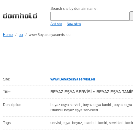
Search site by domain name:
-
Add site
New sites
Home
/
eu
/
www.Beyazesyaservisi.eu
Site:
www.Beyazesyaservisi.eu
BEYAZ EŞYA SERVİSİ :: BEYAZ EŞYA TAMİR
Title:
Description:
beyaz eşya servisi , beyaz eşya tamiri , beyaz eşya s
istanbul beyaz eşya servisleri
Tags:
servisi, eşya, beyaz, istanbul, tamiri, servisleri, tami