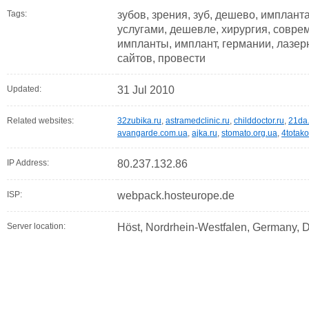
Tags:
зубов, зрения, зуб, дешево, имплант
услугами, дешевле, хирургия, совре
импланты, имплант, германии, лазер
сайтов, провести
Updated:
31 Jul 2010
Related websites:
32zubika.ru
,
astramedclinic.ru
,
childdoctor.ru
,
21da.
avangarde.com.ua
,
ajka.ru
,
stomato.org.ua
,
4totako
IP Address:
80.237.132.86
ISP:
webpack.hosteurope.de
Server location:
Höst, Nordrhein-Westfalen, Germany, 